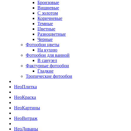
Бронзовые
Вишневые
С золотом
Коричневые
Темные
Цветные
Разноцветные
Черные
Фотообои цветы
На кухню
Фотообои для ванной
В санузел
Фактурные фотообои
Гладкие
Тропические фотообои
Нео
Плитка
Нео
Краска
Нео
Картины
Нео
Витраж
Нео
Диваны