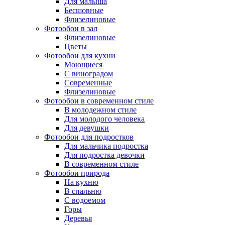
Для малыша
Бесшовные
Флизелиновые
Фотообои в зал
Флизелиновые
Цветы
Фотообои для кухни
Моющиеся
С виноградом
Современные
Флизелиновые
Фотообои в современном стиле
В молодежном стиле
Для молодого человека
Для девушки
Фотообои для подростков
Для мальчика подростка
Для подростка девочки
В современном стиле
Фотообои природа
На кухню
В спальню
С водоемом
Горы
Деревья