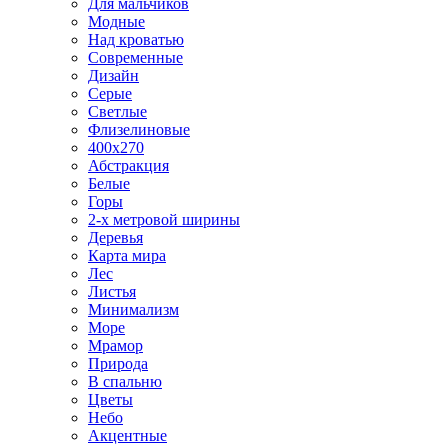
Для мальчиков
Модные
Над кроватью
Современные
Дизайн
Серые
Светлые
Флизелиновые
400х270
Абстракция
Белые
Горы
2-х метровой ширины
Деревья
Карта мира
Лес
Листья
Минимализм
Море
Мрамор
Природа
В спальню
Цветы
Небо
Акцентные