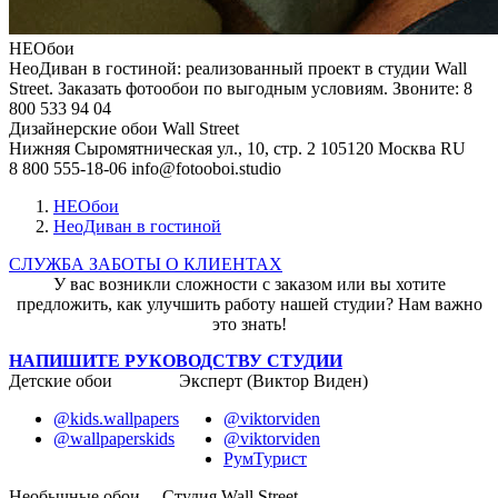
НЕОбои
НеоДиван в гостиной: реализованный проект в студии Wall
Street. Заказать фотообои по выгодным условиям. Звоните: 8
800 533 94 04
Дизайнерские обои Wall Street
Нижняя Сыромятническая ул., 10, стр. 2
105120
Москва
RU
8 800 555-18-06
info@fotooboi.studio
НЕОбои
НеоДиван в гостиной
СЛУЖБА ЗАБОТЫ О КЛИЕНТАХ
У вас возникли сложности с заказом или вы хотите
предложить, как улучшить работу нашей студии? Нам важно
это знать!
НАПИШИТЕ РУКОВОДСТВУ СТУДИИ
Детские обои
Эксперт (Виктор Виден)
@kids.wallpapers
@viktorviden
@wallpaperskids
@viktorviden
РумТурист
Необычные обои
Студия Wall Street