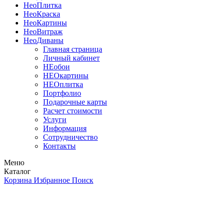
Нео
Плитка
Нео
Краска
Нео
Картины
Нео
Витраж
Нео
Диваны
Главная страница
Личный кабинет
НЕобои
НЕОкартины
НЕОплитка
Портфолио
Подарочные карты
Расчет стоимости
Услуги
Информация
Сотрудничество
Контакты
Меню
Каталог
Корзина
Избранное
Поиск