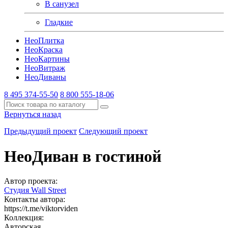
В санузел
Гладкие
Нео
Плитка
Нео
Краска
Нео
Картины
Нео
Витраж
Нео
Диваны
8 495 374-55-50
8 800 555-18-06
Вернуться назад
Предыдущий проект
Следующий проект
НеоДиван в гостиной
Автор проекта:
Студия Wall Street
Контакты автора:
https://t.me/viktorviden
Коллекция:
Авторская