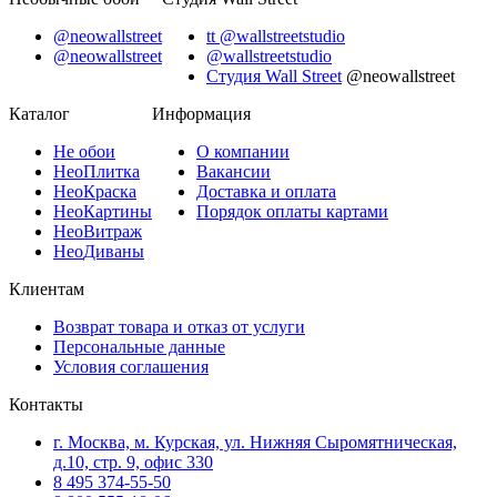
@neowallstreet
tt @wallstreetstudio
@neowallstreet
@wallstreetstudio
Студия Wall Street
@neowallstreet
Каталог
Информация
Не
обои
О компании
Нео
Плитка
Вакансии
Нео
Краска
Доставка и оплата
Нео
Картины
Порядок оплаты картами
Нео
Витраж
Нео
Диваны
Клиентам
Возврат товара и отказ от услуги
Персональные данные
Условия соглашения
Контакты
г. Москва, м. Курская, ул. Нижняя Сыромятническая,
д.10, стр. 9, офис 330
8 495 374-55-50