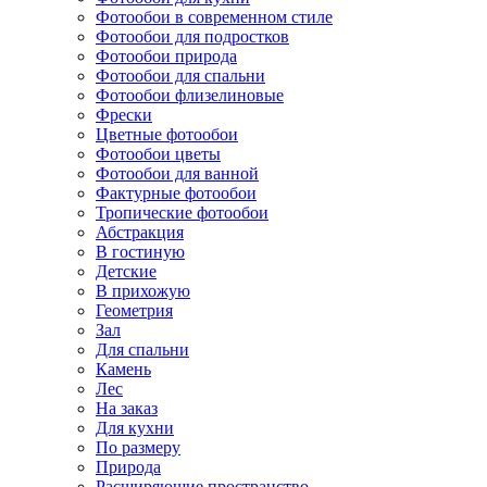
Фотообои в современном стиле
Фотообои для подростков
Фотообои природа
Фотообои для спальни
Фотообои флизелиновые
Фрески
Цветные фотообои
Фотообои цветы
Фотообои для ванной
Фактурные фотообои
Тропические фотообои
Абстракция
В гостиную
Детские
В прихожую
Геометрия
Зал
Для спальни
Камень
Лес
На заказ
Для кухни
По размеру
Природа
Расширяющие пространство