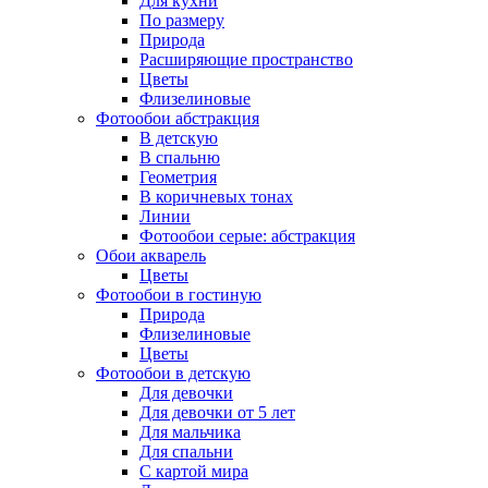
Для кухни
По размеру
Природа
Расширяющие пространство
Цветы
Флизелиновые
Фотообои абстракция
В детскую
В спальню
Геометрия
В коричневых тонах
Линии
Фотообои серые: абстракция
Обои акварель
Цветы
Фотообои в гостиную
Природа
Флизелиновые
Цветы
Фотообои в детскую
Для девочки
Для девочки от 5 лет
Для мальчика
Для спальни
С картой мира