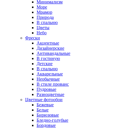
Минимализм
Море
Мрамор
Природа
В спальню
Цветы
Небо
Фрески
Акцентные
Дизайнерские
Антивандальные
В гостиную
Детские
В спальню
Акварельные
Необычные
В стиле прованс
Пудровые
Разноцветные
Цветные фотообои
Бежевые
Белые
Бирюзовые
Бледно-голубые
Бордовые