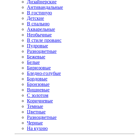
Дизайнерские
Антивандальные
В гостиную
Детские
В спальню
Акварельные
Необычные
В стиле прованс
Пудровые
Разноцветные
Бежевые
Белые
Бирюзовые
Бледно-голубые
Бордовые
Бронзовые
Вишневые
С золотом
Коричневые
Темные
Цветные
Разноцветные
Черные
На кухню