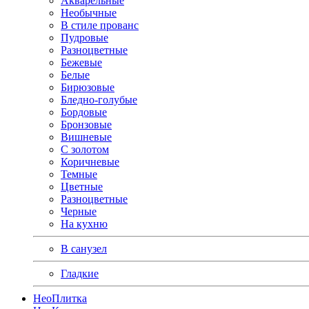
Акварельные
Необычные
В стиле прованс
Пудровые
Разноцветные
Бежевые
Белые
Бирюзовые
Бледно-голубые
Бордовые
Бронзовые
Вишневые
С золотом
Коричневые
Темные
Цветные
Разноцветные
Черные
На кухню
В санузел
Гладкие
Нео
Плитка