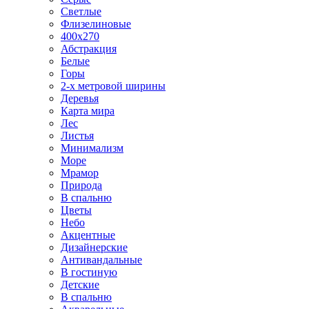
Светлые
Флизелиновые
400х270
Абстракция
Белые
Горы
2-х метровой ширины
Деревья
Карта мира
Лес
Листья
Минимализм
Море
Мрамор
Природа
В спальню
Цветы
Небо
Акцентные
Дизайнерские
Антивандальные
В гостиную
Детские
В спальню