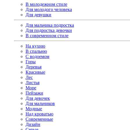
В молодежном стиле
Для молодого человека
Для девушки
Для мальчика подростка
Для подростка девочки
В современном стиле
На кухню
В спальню
С водоемом
Горы
Деревья
Красивые
Лес
Листья
Море
Пейзажи
Для девочек
Для мальчиков
Модные
Над кроватью
Современные
Дизайн
Серые