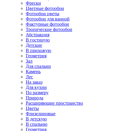
Фрески
Цветные фотообои
Фотообои цветы
Фотообои для ванной
Фактурные фотообои
Тропические фотообои
Абстракция
В гостиную
Детские
В прихожую
Геометрия
Зал
Для спальни
Камень
Лес
На заказ
Для кухни
По размеру
Природа
Расширяющие пространство
Цветы
Флизелиновые
В детскую
В спальню
Геометрия