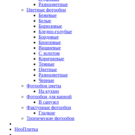
Разноцветные
Цветные фотообои
Бежевые
Белые
Бирюзовые
Бледно-голубые
Бордовые
Бронзовые
Вишневые
С золотом
Коричневые
Темные
Цветные
Разноцветные
Черные
Фотообои цветы
На кухню
Фотообои для ванной
В санузел
Фактурные фотообои
Гладкие
Тропические фотообои
Нео
Плитка