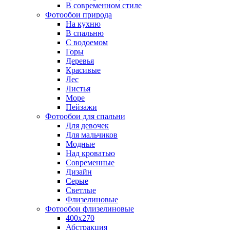
В современном стиле
Фотообои природа
На кухню
В спальню
С водоемом
Горы
Деревья
Красивые
Лес
Листья
Море
Пейзажи
Фотообои для спальни
Для девочек
Для мальчиков
Модные
Над кроватью
Современные
Дизайн
Серые
Светлые
Флизелиновые
Фотообои флизелиновые
400х270
Абстракция