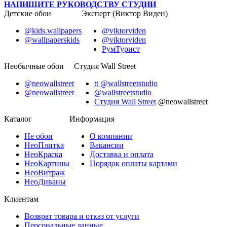
НАПИШИТЕ РУКОВОДСТВУ СТУДИИ
Детские обои
Эксперт (Виктор Виден)
@kids.wallpapers
@viktorviden
@wallpaperskids
@viktorviden
РумТурист
Необычные обои
Студия Wall Street
@neowallstreet
tt @wallstreetstudio
@neowallstreet
@wallstreetstudio
Студия Wall Street
@neowallstreet
Каталог
Информация
Не
обои
О компании
Нео
Плитка
Вакансии
Нео
Краска
Доставка и оплата
Нео
Картины
Порядок оплаты картами
Нео
Витраж
Нео
Диваны
Клиентам
Возврат товара и отказ от услуги
Персональные данные