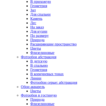
В прихожую
Геометрия
Зал
Для спальни
Камень
Лес
На заказ
Для кухни
По размеру
Природа
Расширяющие пространство
Цветы
Флизелиновые
Фотообои абстракция
В детскую
В спальню
Геометрия
В коричневых тонах
Линии
Фотообои серые: абстракция
Обои акварель
Цветы
Фотообои в гостиную
Природа
Флизелиновые