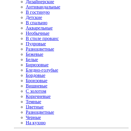
Дизайнерские
Антивандальные
В гостиную
Детские
В спальню
Акварельные
Необычные
В стиле прованс
Пудровые
Разноцветные
Бежевые
Белые
Бирюзовые
Бледно-голубые
Бордовые
Бронзовые
Вишневые
С золотом
Коричневые
Темные
Цветные
Разноцветные
Черные
На кухню