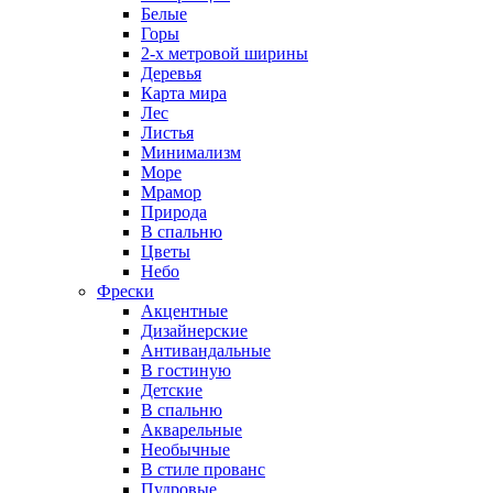
Белые
Горы
2-х метровой ширины
Деревья
Карта мира
Лес
Листья
Минимализм
Море
Мрамор
Природа
В спальню
Цветы
Небо
Фрески
Акцентные
Дизайнерские
Антивандальные
В гостиную
Детские
В спальню
Акварельные
Необычные
В стиле прованс
Пудровые