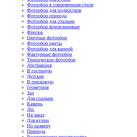
Фотообои в современном стиле
Фотообои для подростков
Фотообои природа
Фотообои для спальни
Фотообои флизелиновые
Фрески
Цветные фотообои
Фотообои цветы
Фотообои для ванной
Фактурные фотообои
Тропические фотообои
Абстракция
В гостиную
Детские
В прихожую
Геометрия
Зал
Для спальни
Камень
Лес
На заказ
Для кухни
По размеру
Природа
Расширяющие пространство