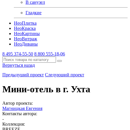
В санузел
Гладкие
Нео
Плитка
Нео
Краска
Нео
Картины
Нео
Витраж
Нео
Диваны
8 495 374-55-50
8 800 555-18-06
Вернуться назад
Предыдущий проект
Следующий проект
Мини-отель в г. Ухта
Автор проекта:
Магницкая Евгения
Контакты автора:
-
Коллекция:
BREEZE