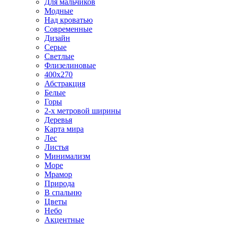
Для мальчиков
Модные
Над кроватью
Современные
Дизайн
Серые
Светлые
Флизелиновые
400х270
Абстракция
Белые
Горы
2-х метровой ширины
Деревья
Карта мира
Лес
Листья
Минимализм
Море
Мрамор
Природа
В спальню
Цветы
Небо
Акцентные