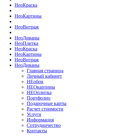
Нео
Краска
Нео
Картины
Нео
Витраж
Нео
Диваны
Нео
Плитка
Нео
Краска
Нео
Картины
Нео
Витраж
Нео
Диваны
Главная страница
Личный кабинет
НЕобои
НЕОкартины
НЕОплитка
Портфолио
Подарочные карты
Расчет стоимости
Услуги
Информация
Сотрудничество
Контакты