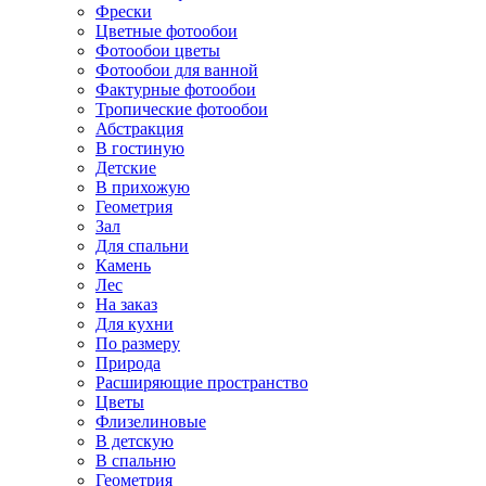
Фрески
Цветные фотообои
Фотообои цветы
Фотообои для ванной
Фактурные фотообои
Тропические фотообои
Абстракция
В гостиную
Детские
В прихожую
Геометрия
Зал
Для спальни
Камень
Лес
На заказ
Для кухни
По размеру
Природа
Расширяющие пространство
Цветы
Флизелиновые
В детскую
В спальню
Геометрия