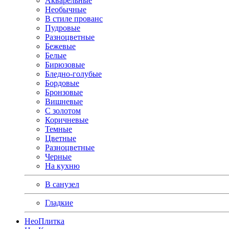
Акварельные
Необычные
В стиле прованс
Пудровые
Разноцветные
Бежевые
Белые
Бирюзовые
Бледно-голубые
Бордовые
Бронзовые
Вишневые
С золотом
Коричневые
Темные
Цветные
Разноцветные
Черные
На кухню
В санузел
Гладкие
Нео
Плитка