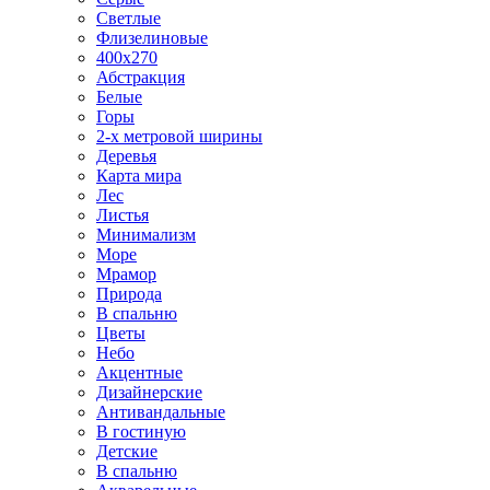
Светлые
Флизелиновые
400х270
Абстракция
Белые
Горы
2-х метровой ширины
Деревья
Карта мира
Лес
Листья
Минимализм
Море
Мрамор
Природа
В спальню
Цветы
Небо
Акцентные
Дизайнерские
Антивандальные
В гостиную
Детские
В спальню