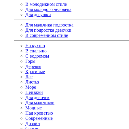
В молодежном стиле
Для молодого человека
Для девушки
Для мальчика подростка
Для подростка девочки
В современном стиле
На кухню
В спальню
С водоемом
Горы
Деревья
Красивые
Лес
Листья
Море
Пейзажи
Для девочек
Для мальчиков
Модные
Над кроватью
Современные
Дизайн
Серые