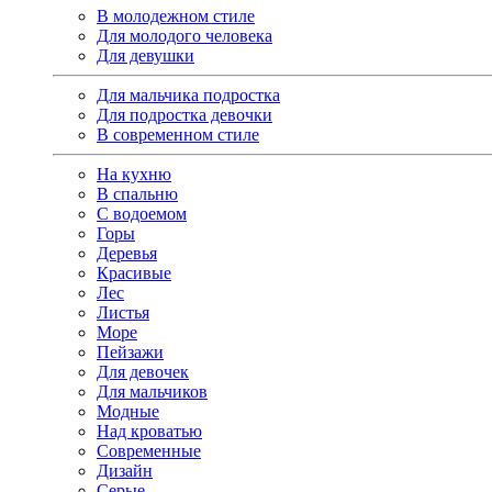
В молодежном стиле
Для молодого человека
Для девушки
Для мальчика подростка
Для подростка девочки
В современном стиле
На кухню
В спальню
С водоемом
Горы
Деревья
Красивые
Лес
Листья
Море
Пейзажи
Для девочек
Для мальчиков
Модные
Над кроватью
Современные
Дизайн
Серые