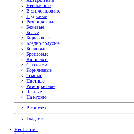
Акварельные
Необычные
В стиле прованс
Пудровые
Разноцветные
Бежевые
Белые
Бирюзовые
Бледно-голубые
Бордовые
Бронзовые
Вишневые
С золотом
Коричневые
Темные
Цветные
Разноцветные
Черные
На кухню
В санузел
Гладкие
Нео
Плитка