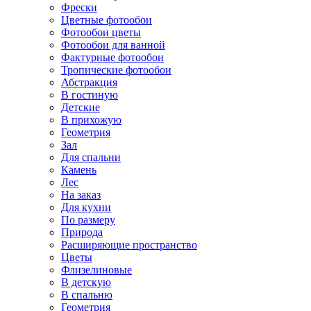
Фрески
Цветные фотообои
Фотообои цветы
Фотообои для ванной
Фактурные фотообои
Тропические фотообои
Абстракция
В гостиную
Детские
В прихожую
Геометрия
Зал
Для спальни
Камень
Лес
На заказ
Для кухни
По размеру
Природа
Расширяющие пространство
Цветы
Флизелиновые
В детскую
В спальню
Геометрия