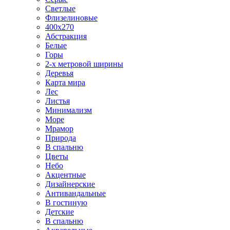
Светлые
Флизелиновые
400х270
Абстракция
Белые
Горы
2-х метровой ширины
Деревья
Карта мира
Лес
Листья
Минимализм
Море
Мрамор
Природа
В спальню
Цветы
Небо
Акцентные
Дизайнерские
Антивандальные
В гостиную
Детские
В спальню