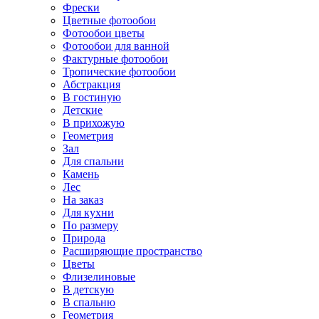
Фрески
Цветные фотообои
Фотообои цветы
Фотообои для ванной
Фактурные фотообои
Тропические фотообои
Абстракция
В гостиную
Детские
В прихожую
Геометрия
Зал
Для спальни
Камень
Лес
На заказ
Для кухни
По размеру
Природа
Расширяющие пространство
Цветы
Флизелиновые
В детскую
В спальню
Геометрия