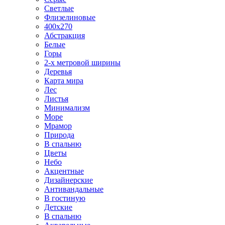
Светлые
Флизелиновые
400х270
Абстракция
Белые
Горы
2-х метровой ширины
Деревья
Карта мира
Лес
Листья
Минимализм
Море
Мрамор
Природа
В спальню
Цветы
Небо
Акцентные
Дизайнерские
Антивандальные
В гостиную
Детские
В спальню