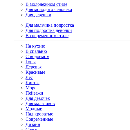
В молодежном стиле
Для молодого человека
Для девушки
Для мальчика подростка
Для подростка девочки
В современном стиле
На кухню
В спальню
С водоемом
Горы
Деревья
Красивые
Лес
Листья
Море
Пейзажи
Для девочек
Для мальчиков
Модные
Над кроватью
Современные
Дизайн
Серые