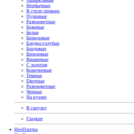
Акварельные
Необычные
В стиле прованс
Пудровые
Разноцветные
Бежевые
Белые
Бирюзовые
Бледно-голубые
Бордовые
Бронзовые
Вишневые
С золотом
Коричневые
Темные
Цветные
Разноцветные
Черные
На кухню
В санузел
Гладкие
Нео
Плитка