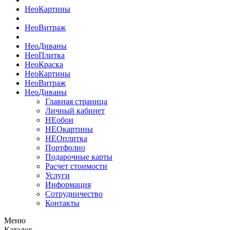
Нео
Картины
Нео
Витраж
Нео
Диваны
Нео
Плитка
Нео
Краска
Нео
Картины
Нео
Витраж
Нео
Диваны
Главная страница
Личный кабинет
НЕобои
НЕОкартины
НЕОплитка
Портфолио
Подарочные карты
Расчет стоимости
Услуги
Информация
Сотрудничество
Контакты
Меню
Каталог