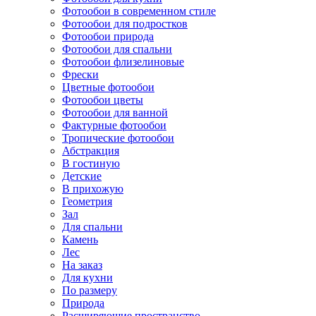
Фотообои в современном стиле
Фотообои для подростков
Фотообои природа
Фотообои для спальни
Фотообои флизелиновые
Фрески
Цветные фотообои
Фотообои цветы
Фотообои для ванной
Фактурные фотообои
Тропические фотообои
Абстракция
В гостиную
Детские
В прихожую
Геометрия
Зал
Для спальни
Камень
Лес
На заказ
Для кухни
По размеру
Природа
Расширяющие пространство