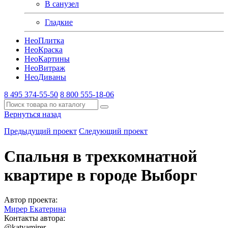
В санузел
Гладкие
Нео
Плитка
Нео
Краска
Нео
Картины
Нео
Витраж
Нео
Диваны
8 495 374-55-50
8 800 555-18-06
Вернуться назад
Предыдущий проект
Следующий проект
Спальня в трехкомнатной
квартире в городе Выборг
Автор проекта:
Мирер Екатерина
Контакты автора:
@katyamirer