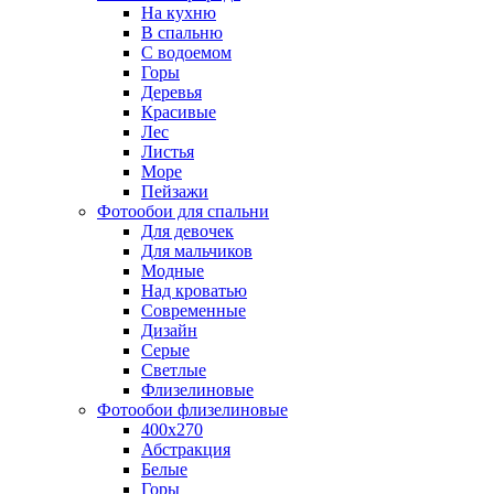
На кухню
В спальню
С водоемом
Горы
Деревья
Красивые
Лес
Листья
Море
Пейзажи
Фотообои для спальни
Для девочек
Для мальчиков
Модные
Над кроватью
Современные
Дизайн
Серые
Светлые
Флизелиновые
Фотообои флизелиновые
400х270
Абстракция
Белые
Горы