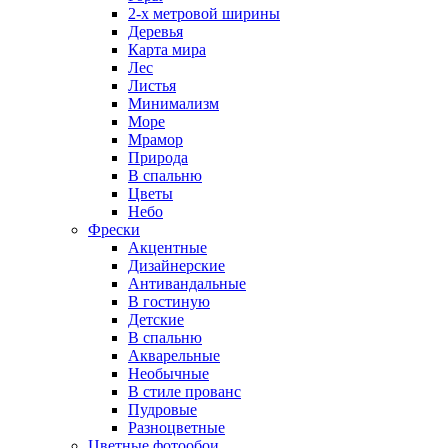
2-х метровой ширины
Деревья
Карта мира
Лес
Листья
Минимализм
Море
Мрамор
Природа
В спальню
Цветы
Небо
Фрески
Акцентные
Дизайнерские
Антивандальные
В гостиную
Детские
В спальню
Акварельные
Необычные
В стиле прованс
Пудровые
Разноцветные
Цветные фотообои