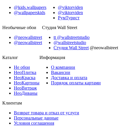
@kids.wallpapers
@viktorviden
@wallpaperskids
@viktorviden
РумТурист
Необычные обои
Студия Wall Street
@neowallstreet
tt @wallstreetstudio
@neowallstreet
@wallstreetstudio
Студия Wall Street
@neowallstreet
Каталог
Информация
Не
обои
О компании
Нео
Плитка
Вакансии
Нео
Краска
Доставка и оплата
Нео
Картины
Порядок оплаты картами
Нео
Витраж
Нео
Диваны
Клиентам
Возврат товара и отказ от услуги
Персональные данные
Условия соглашения