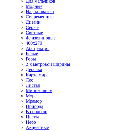
Для мальчиков
Модные
Над кроватью
Современные
Дизайн
Серые
Светлые
Флизелиновые
400х270
Абстракция
Белые
Горы
2-х метровой ширины
Деревья
Карта мира
Лес
Листья
Минимализм
Море
Мрамор
Природа
В спальню
Цветы
Небо
Акцентные