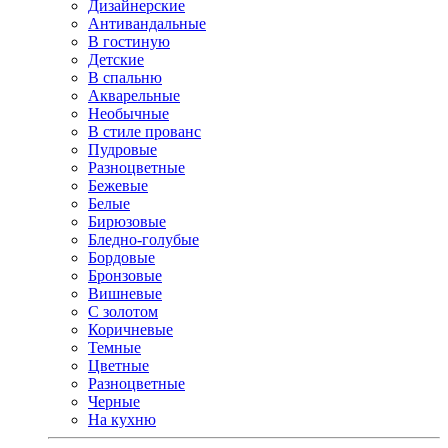
Дизайнерские
Антивандальные
В гостиную
Детские
В спальню
Акварельные
Необычные
В стиле прованс
Пудровые
Разноцветные
Бежевые
Белые
Бирюзовые
Бледно-голубые
Бордовые
Бронзовые
Вишневые
С золотом
Коричневые
Темные
Цветные
Разноцветные
Черные
На кухню