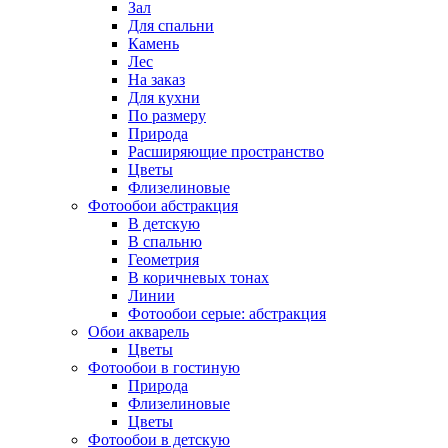
Зал
Для спальни
Камень
Лес
На заказ
Для кухни
По размеру
Природа
Расширяющие пространство
Цветы
Флизелиновые
Фотообои абстракция
В детскую
В спальню
Геометрия
В коричневых тонах
Линии
Фотообои серые: абстракция
Обои акварель
Цветы
Фотообои в гостиную
Природа
Флизелиновые
Цветы
Фотообои в детскую