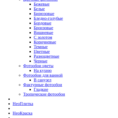
Бежевые
Белые
Бирюзовые
Бледно-голубые
Бордовые
Бронзовые
Вишневые
С золотом
Коричневые
Темные
Цветные
Разноцветные
Черные
Фотообои цветы
На кухню
Фотообои для ванной
В санузел
Фактурные фотообои
Гладкие
Тропические фотообои
Нео
Плитка
Нео
Краска