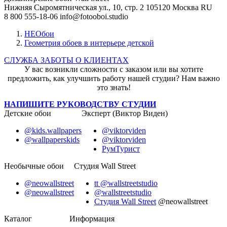
Нижняя Сыромятническая ул., 10, стр. 2
105120
Москва
RU
8 800 555-18-06
info@fotooboi.studio
НЕОбои
Геометрия обоев в интерьере детской
СЛУЖБА ЗАБОТЫ О КЛИЕНТАХ
У вас возникли сложности с заказом или вы хотите
предложить, как улучшить работу нашей студии? Нам важно
это знать!
НАПИШИТЕ РУКОВОДСТВУ СТУДИИ
Детские обои
Эксперт (Виктор Виден)
@kids.wallpapers
@viktorviden
@wallpaperskids
@viktorviden
РумТурист
Необычные обои
Студия Wall Street
@neowallstreet
tt @wallstreetstudio
@neowallstreet
@wallstreetstudio
Студия Wall Street
@neowallstreet
Каталог
Информация