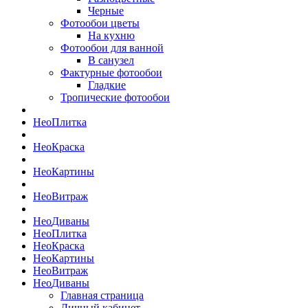
Черные
Фотообои цветы
На кухню
Фотообои для ванной
В санузел
Фактурные фотообои
Гладкие
Тропические фотообои
Нео
Плитка
Нео
Краска
Нео
Картины
Нео
Витраж
Нео
Диваны
Нео
Плитка
Нео
Краска
Нео
Картины
Нео
Витраж
Нео
Диваны
Главная страница
Личный кабинет