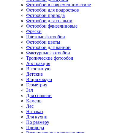
Фотообои в современном стиле
Фотообои для подростков
Фотообои природа
Фотообои для спальни
Фотообои флизелиновые
Фрески
Цветные фотообои
Фотообои цветы
Фотообои для ванной
Фактурные фотообои
Тропические фотообои
Абстракция
В гостиную
Детские
В прихожую
Геометрия
Зал
Для спальни
Камень
Лес
На заказ
Для кухни
По размеру
Природа
Расширяющие пространство