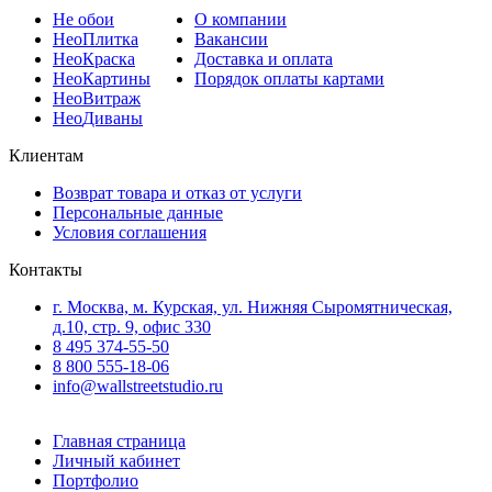
Не
обои
О компании
Нео
Плитка
Вакансии
Нео
Краска
Доставка и оплата
Нео
Картины
Порядок оплаты картами
Нео
Витраж
Нео
Диваны
Клиентам
Возврат товара и отказ от услуги
Персональные данные
Условия соглашения
Контакты
г. Москва, м. Курская, ул. Нижняя Сыромятническая,
д.10, стр. 9, офис 330
8 495 374-55-50
8 800 555-18-06
info@wallstreetstudio.ru
Главная страница
Личный кабинет
Портфолио