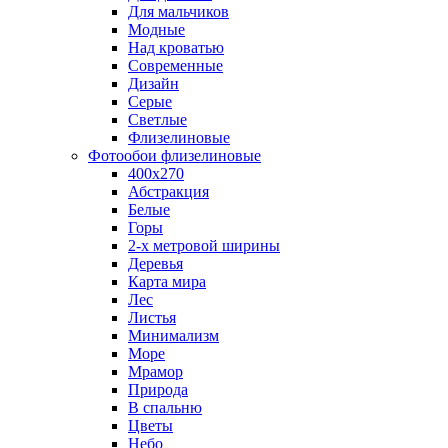
Для мальчиков
Модные
Над кроватью
Современные
Дизайн
Серые
Светлые
Флизелиновые
Фотообои флизелиновые
400х270
Абстракция
Белые
Горы
2-х метровой ширины
Деревья
Карта мира
Лес
Листья
Минимализм
Море
Мрамор
Природа
В спальню
Цветы
Небо