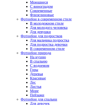
Моющиеся
С виноградом
Современные
Флизелиновые
Фотообои в современном стиле
В молодежном стиле
Для молодого человека
Для девушки
Фотообои для подростков
Для мальчика подростка
Для подростка девочки
В современном стиле
Фотообои природа
На кухню
В спальню
С водоемом
Горы
Деревья
Красивые
Лес
Листья
Море
Пейзажи
Фотообои для спальни
Для девочек