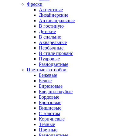
Фрески
Акцентные
Дизайнерские
Антивандальные
В гостиную
Детские
В спальню
Акварельные
Необычные
В стиле прованс
Пудровые
Разноцветные
Цветные фотообои
Бежевые
Белые
Бирюзовые
Бледно-голубые
Бордовые
Бронзовые
Вишневые
С золотом
Коричневые
Темные
Цветные
Разноцветные