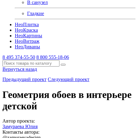
В санузел
Гладкие
Нео
Плитка
Нео
Краска
Нео
Картины
Нео
Витраж
Нео
Диваны
8 495 374-55-50
8 800 555-18-06
Вернуться назад
Предыдущий проект
Следующий проект
Геометрия обоев в интерьере
детской
Автор проекта:
Замураева Юлия
Контакты автора:
@zamuraevadesign