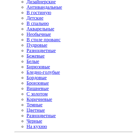
Дизайнерские
Антивандальные
В гостиную
Детские
В спальню
Акварельные
Необычные
В стиле прованс
Пудровые
Разноцветные
Бежевые
Белые
Бирюзовые
Бледно-голубые
Бордовые
Бронзовые
Вишневые
С золотом
Коричневые
Темные
Цветные
Разноцветные
Черные
На кухню