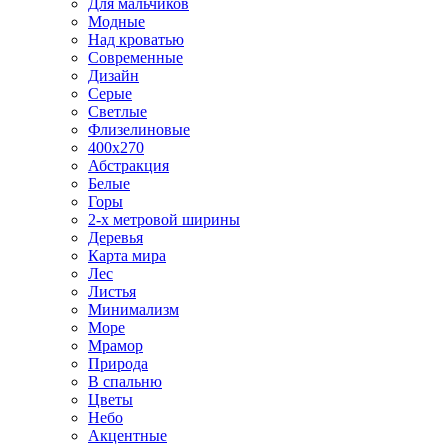
Для мальчиков
Модные
Над кроватью
Современные
Дизайн
Серые
Светлые
Флизелиновые
400х270
Абстракция
Белые
Горы
2-х метровой ширины
Деревья
Карта мира
Лес
Листья
Минимализм
Море
Мрамор
Природа
В спальню
Цветы
Небо
Акцентные