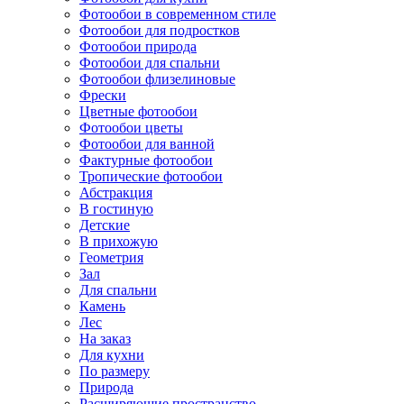
Фотообои в современном стиле
Фотообои для подростков
Фотообои природа
Фотообои для спальни
Фотообои флизелиновые
Фрески
Цветные фотообои
Фотообои цветы
Фотообои для ванной
Фактурные фотообои
Тропические фотообои
Абстракция
В гостиную
Детские
В прихожую
Геометрия
Зал
Для спальни
Камень
Лес
На заказ
Для кухни
По размеру
Природа
Расширяющие пространство