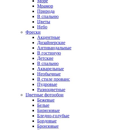
Море
Мрамор
Природа
В спальню
Цветы
Небо
Фрески
Акцентные
Дизайнерские
Антивандальные
В гостиную
Детские
В спальню
Акварельные
Необычные
В стиле прованс
Пудровые
Разноцветные
Цветные фотообои
Бежевые
Белые
Бирюзовые
Бледно-голубые
Бордовые
Бронзовые