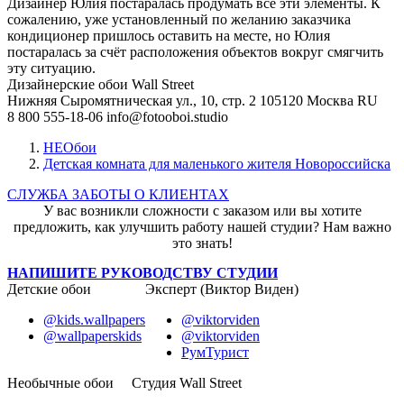
Дизайнер Юлия постаралась продумать все эти элементы. К
сожалению, уже установленный по желанию заказчика
кондиционер пришлось оставить на месте, но Юлия
постаралась за счёт расположения объектов вокруг смягчить
эту ситуацию.
Дизайнерские обои Wall Street
Нижняя Сыромятническая ул., 10, стр. 2
105120
Москва
RU
8 800 555-18-06
info@fotooboi.studio
НЕОбои
Детская комната для маленького жителя Новороссийска
СЛУЖБА ЗАБОТЫ О КЛИЕНТАХ
У вас возникли сложности с заказом или вы хотите
предложить, как улучшить работу нашей студии? Нам важно
это знать!
НАПИШИТЕ РУКОВОДСТВУ СТУДИИ
Детские обои
Эксперт (Виктор Виден)
@kids.wallpapers
@viktorviden
@wallpaperskids
@viktorviden
РумТурист
Необычные обои
Студия Wall Street