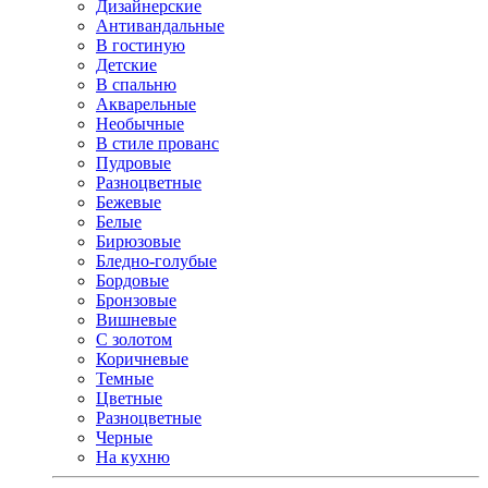
Дизайнерские
Антивандальные
В гостиную
Детские
В спальню
Акварельные
Необычные
В стиле прованс
Пудровые
Разноцветные
Бежевые
Белые
Бирюзовые
Бледно-голубые
Бордовые
Бронзовые
Вишневые
С золотом
Коричневые
Темные
Цветные
Разноцветные
Черные
На кухню