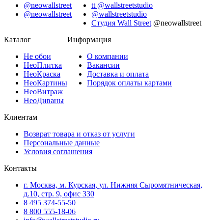
@neowallstreet
tt @wallstreetstudio
@neowallstreet
@wallstreetstudio
Студия Wall Street
@neowallstreet
Каталог
Информация
Не
обои
О компании
Нео
Плитка
Вакансии
Нео
Краска
Доставка и оплата
Нео
Картины
Порядок оплаты картами
Нео
Витраж
Нео
Диваны
Клиентам
Возврат товара и отказ от услуги
Персональные данные
Условия соглашения
Контакты
г. Москва, м. Курская, ул. Нижняя Сыромятническая,
д.10, стр. 9, офис 330
8 495 374-55-50
8 800 555-18-06