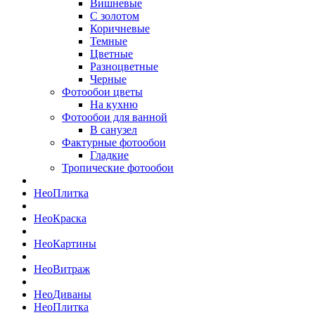
Вишневые
С золотом
Коричневые
Темные
Цветные
Разноцветные
Черные
Фотообои цветы
На кухню
Фотообои для ванной
В санузел
Фактурные фотообои
Гладкие
Тропические фотообои
Нео
Плитка
Нео
Краска
Нео
Картины
Нео
Витраж
Нео
Диваны
Нео
Плитка