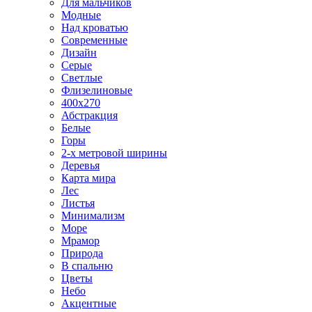
Для мальчиков
Модные
Над кроватью
Современные
Дизайн
Серые
Светлые
Флизелиновые
400х270
Абстракция
Белые
Горы
2-х метровой ширины
Деревья
Карта мира
Лес
Листья
Минимализм
Море
Мрамор
Природа
В спальню
Цветы
Небо
Акцентные