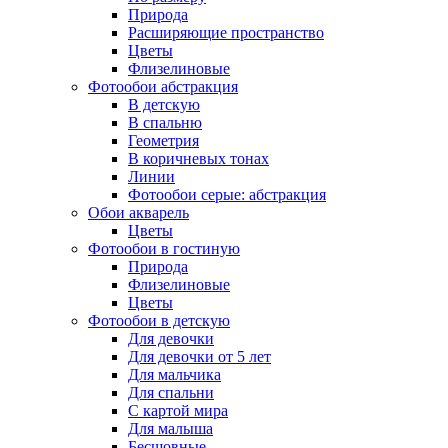
Природа
Расширяющие пространство
Цветы
Флизелиновые
Фотообои абстракция
В детскую
В спальню
Геометрия
В коричневых тонах
Линии
Фотообои серые: абстракция
Обои акварель
Цветы
Фотообои в гостиную
Природа
Флизелиновые
Цветы
Фотообои в детскую
Для девочки
Для девочки от 5 лет
Для мальчика
Для спальни
С картой мира
Для малыша
Бесшовные