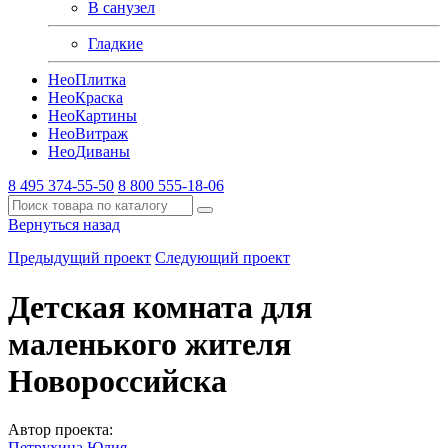
В санузел
Гладкие
Нео
Плитка
Нео
Краска
Нео
Картины
Нео
Витраж
Нео
Диваны
8 495 374-55-50
8 800 555-18-06
Вернуться назад
Предыдущий проект
Следующий проект
Детская комната для
маленького жителя
Новороссийска
Автор проекта:
Петрухина Юлия