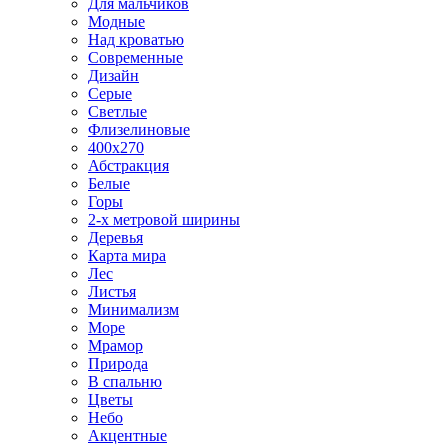
Для мальчиков
Модные
Над кроватью
Современные
Дизайн
Серые
Светлые
Флизелиновые
400х270
Абстракция
Белые
Горы
2-х метровой ширины
Деревья
Карта мира
Лес
Листья
Минимализм
Море
Мрамор
Природа
В спальню
Цветы
Небо
Акцентные