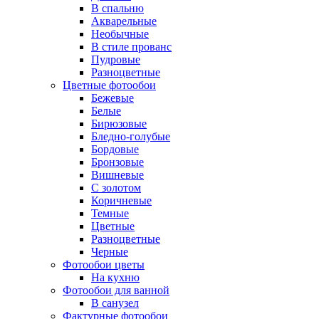
В спальню
Акварельные
Необычные
В стиле прованс
Пудровые
Разноцветные
Цветные фотообои
Бежевые
Белые
Бирюзовые
Бледно-голубые
Бордовые
Бронзовые
Вишневые
С золотом
Коричневые
Темные
Цветные
Разноцветные
Черные
Фотообои цветы
На кухню
Фотообои для ванной
В санузел
Фактурные фотообои