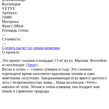
Коллекция:
VETVE
Артикул:
19489
Материал:
Фрост 280см
Площадь cтены:
—
Стоимость:
—
Сделать расчет по своим размерам
О проекте:
Это проект спальни площадью 15 м² на ул. Мытная. Фотообои
из коллекции «
Vetve
».
Весна и осень — словно сумерки в году. Это сложное
переходное время наполнено красивыми тенями и едва
заметными силуэтами. Завораживающая игра яркого цветного
лета с безжизненностью зимы... Наша коллекция «Vetve»
именно об этом. Лёгкая и очень изящная, она подарит вам
покой и гармонию природы.