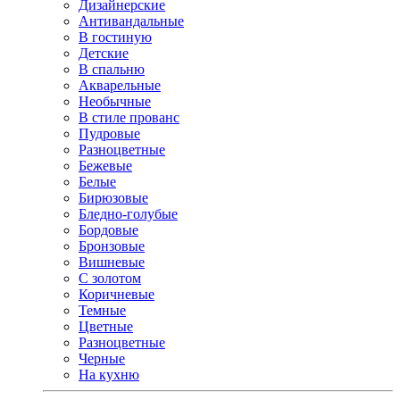
Дизайнерские
Антивандальные
В гостиную
Детские
В спальню
Акварельные
Необычные
В стиле прованс
Пудровые
Разноцветные
Бежевые
Белые
Бирюзовые
Бледно-голубые
Бордовые
Бронзовые
Вишневые
С золотом
Коричневые
Темные
Цветные
Разноцветные
Черные
На кухню