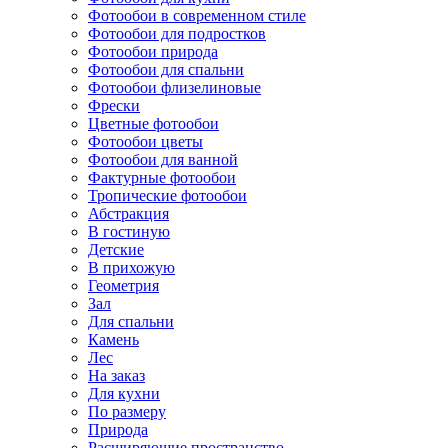
Фотообои в современном стиле
Фотообои для подростков
Фотообои природа
Фотообои для спальни
Фотообои флизелиновые
Фрески
Цветные фотообои
Фотообои цветы
Фотообои для ванной
Фактурные фотообои
Тропические фотообои
Абстракция
В гостиную
Детские
В прихожую
Геометрия
Зал
Для спальни
Камень
Лес
На заказ
Для кухни
По размеру
Природа
Расширяющие пространство