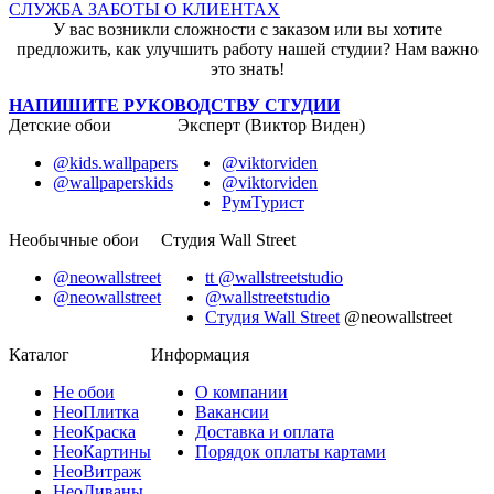
СЛУЖБА ЗАБОТЫ О КЛИЕНТАХ
У вас возникли сложности с заказом или вы хотите
предложить, как улучшить работу нашей студии? Нам важно
это знать!
НАПИШИТЕ РУКОВОДСТВУ СТУДИИ
Детские обои
Эксперт (Виктор Виден)
@kids.wallpapers
@viktorviden
@wallpaperskids
@viktorviden
РумТурист
Необычные обои
Студия Wall Street
@neowallstreet
tt @wallstreetstudio
@neowallstreet
@wallstreetstudio
Студия Wall Street
@neowallstreet
Каталог
Информация
Не
обои
О компании
Нео
Плитка
Вакансии
Нео
Краска
Доставка и оплата
Нео
Картины
Порядок оплаты картами
Нео
Витраж
Нео
Диваны