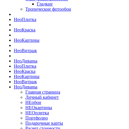
Гладкие
Тропические фотообои
Нео
Плитка
Нео
Краска
Нео
Картины
Нео
Витраж
Нео
Диваны
Нео
Плитка
Нео
Краска
Нео
Картины
Нео
Витраж
Нео
Диваны
Главная страница
Личный кабинет
НЕобои
НЕОкартины
НЕОплитка
Портфолио
Подарочные карты
Расчет стоимости