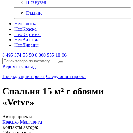
В санузел
Гладкие
Нео
Плитка
Нео
Краска
Нео
Картины
Нео
Витраж
Нео
Диваны
8 495 374-55-50
8 800 555-18-06
Вернуться назад
Предыдущий проект
Следующий проект
Спальня 15 м² с обоями
«Vetve»
Автор проекта:
Красько Маргарита
Контакты автора:
@kraskomargo