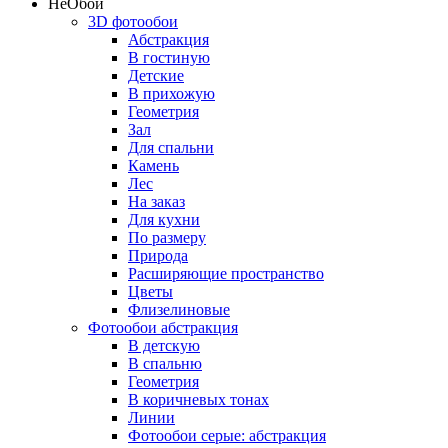
Не
Обои
3D фотообои
Абстракция
В гостиную
Детские
В прихожую
Геометрия
Зал
Для спальни
Камень
Лес
На заказ
Для кухни
По размеру
Природа
Расширяющие пространство
Цветы
Флизелиновые
Фотообои абстракция
В детскую
В спальню
Геометрия
В коричневых тонах
Линии
Фотообои серые: абстракция