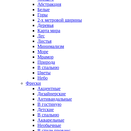
Абстракция
Белые
Горы
2-х метровой ширины
Деревья
Карта мира
Лес
Листья
Минимализм
Море
Мрамор
Природа
В спальню
Цветы
Небо
Фрески
Акцентные
Дизайнерские
Антивандальные
В гостиную
Детские
В спальню
Акварельные
Необычные
В стиле прованс