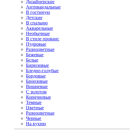
Дизайнерские
Антивандальные
В гостиную
Детские
В спальню
Акварельные
Необычные
В стиле прованс
Пудровые
Разноцветные
Бежевые
Белые
Бирюзовые
Бледно-голубые
Бордовые
Бронзовые
Вишневые
С золотом
Коричневые
Темные
Цветные
Разноцветные
Черные
На кухню