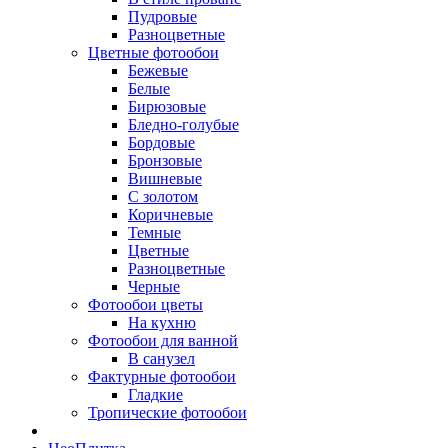
Пудровые
Разноцветные
Цветные фотообои
Бежевые
Белые
Бирюзовые
Бледно-голубые
Бордовые
Бронзовые
Вишневые
С золотом
Коричневые
Темные
Цветные
Разноцветные
Черные
Фотообои цветы
На кухню
Фотообои для ванной
В санузел
Фактурные фотообои
Гладкие
Тропические фотообои