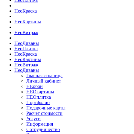
Нео
Плитка
Нео
Краска
Нео
Картины
Нео
Витраж
Нео
Диваны
Нео
Плитка
Нео
Краска
Нео
Картины
Нео
Витраж
Нео
Диваны
Главная страница
Личный кабинет
НЕобои
НЕОкартины
НЕОплитка
Портфолио
Подарочные карты
Расчет стоимости
Услуги
Информация
Сотрудничество