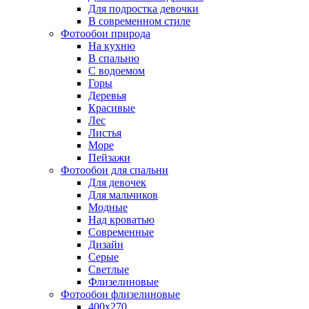
Для подростка девочки
В современном стиле
Фотообои природа
На кухню
В спальню
С водоемом
Горы
Деревья
Красивые
Лес
Листья
Море
Пейзажи
Фотообои для спальни
Для девочек
Для мальчиков
Модные
Над кроватью
Современные
Дизайн
Серые
Светлые
Флизелиновые
Фотообои флизелиновые
400х270