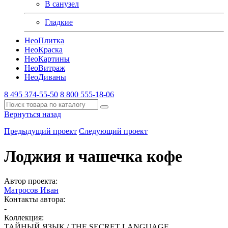
В санузел
Гладкие
Нео
Плитка
Нео
Краска
Нео
Картины
Нео
Витраж
Нео
Диваны
8 495 374-55-50
8 800 555-18-06
Вернуться назад
Предыдущий проект
Следующий проект
Лоджия и чашечка кофе
Автор проекта:
Матросов Иван
Контакты автора:
-
Коллекция:
ТАЙНЫЙ ЯЗЫК / THE SECRET LANGUAGE