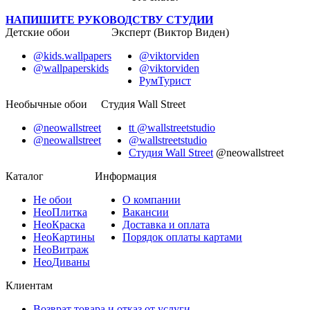
НАПИШИТЕ РУКОВОДСТВУ СТУДИИ
Детские обои
Эксперт (Виктор Виден)
@kids.wallpapers
@viktorviden
@wallpaperskids
@viktorviden
РумТурист
Необычные обои
Студия Wall Street
@neowallstreet
tt @wallstreetstudio
@neowallstreet
@wallstreetstudio
Студия Wall Street
@neowallstreet
Каталог
Информация
Не
обои
О компании
Нео
Плитка
Вакансии
Нео
Краска
Доставка и оплата
Нео
Картины
Порядок оплаты картами
Нео
Витраж
Нео
Диваны
Клиентам
Возврат товара и отказ от услуги