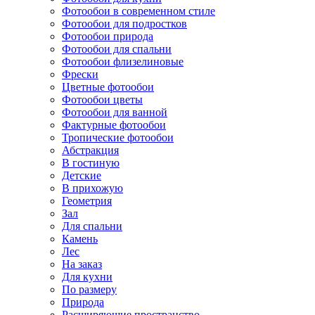
Фотообои в современном стиле
Фотообои для подростков
Фотообои природа
Фотообои для спальни
Фотообои флизелиновые
Фрески
Цветные фотообои
Фотообои цветы
Фотообои для ванной
Фактурные фотообои
Тропические фотообои
Абстракция
В гостиную
Детские
В прихожую
Геометрия
Зал
Для спальни
Камень
Лес
На заказ
Для кухни
По размеру
Природа
Расширяющие пространство