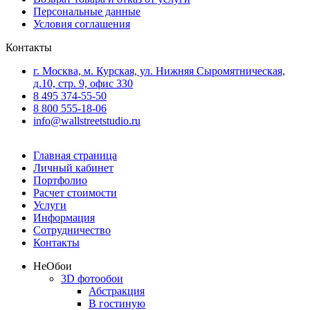
Персональные данные
Условия соглашения
Контакты
г. Москва, м. Курская, ул. Нижняя Сыромятническая,
д.10, стр. 9, офис 330
8 495 374-55-50
8 800 555-18-06
info@wallstreetstudio.ru
Главная страница
Личный кабинет
Портфолио
Расчет стоимости
Услуги
Информация
Сотрудничество
Контакты
Не
Обои
3D фотообои
Абстракция
В гостиную