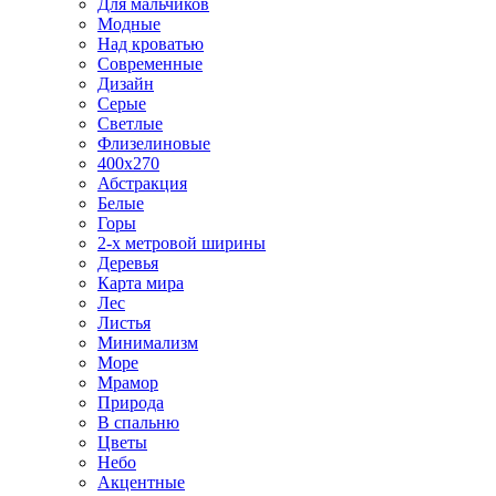
Для мальчиков
Модные
Над кроватью
Современные
Дизайн
Серые
Светлые
Флизелиновые
400х270
Абстракция
Белые
Горы
2-х метровой ширины
Деревья
Карта мира
Лес
Листья
Минимализм
Море
Мрамор
Природа
В спальню
Цветы
Небо
Акцентные