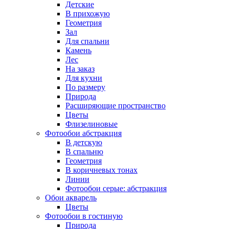
Детские
В прихожую
Геометрия
Зал
Для спальни
Камень
Лес
На заказ
Для кухни
По размеру
Природа
Расширяющие пространство
Цветы
Флизелиновые
Фотообои абстракция
В детскую
В спальню
Геометрия
В коричневых тонах
Линии
Фотообои серые: абстракция
Обои акварель
Цветы
Фотообои в гостиную
Природа