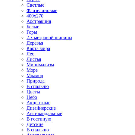
Светлые
Флизелиновые
400х270
Абстракция
Белые
Горы
2-х метровой ширины
Деревья
Карта мира
Лес
Листья
Минимализм
Море
Мрамор
Природа
В спальню
Цветы
Небо
Акцентные
Дизайнерские
Антивандальные
В гостиную
Детские
В спальню