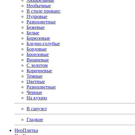
Акварельные
Необычные
В стиле прованс
Пудровые
Разноцветные
Бежевые
Белые
Бирюзовые
Бледно-голубые
Бордовые
Бронзовые
Вишневые
С золотом
Коричневые
Темные
Цветные
Разноцветные
Черные
На кухню
В санузел
Гладкие
Нео
Плитка