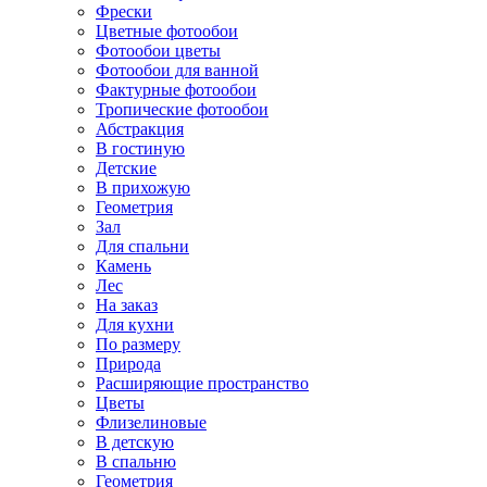
Фрески
Цветные фотообои
Фотообои цветы
Фотообои для ванной
Фактурные фотообои
Тропические фотообои
Абстракция
В гостиную
Детские
В прихожую
Геометрия
Зал
Для спальни
Камень
Лес
На заказ
Для кухни
По размеру
Природа
Расширяющие пространство
Цветы
Флизелиновые
В детскую
В спальню
Геометрия