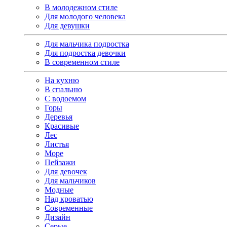
В молодежном стиле
Для молодого человека
Для девушки
Для мальчика подростка
Для подростка девочки
В современном стиле
На кухню
В спальню
С водоемом
Горы
Деревья
Красивые
Лес
Листья
Море
Пейзажи
Для девочек
Для мальчиков
Модные
Над кроватью
Современные
Дизайн
Серые